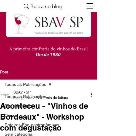
Busca no blog
A primeira confraria de vinhos do Brasil
Desde 1980
Post
Todas as Publicações
SBAV - SP
Todas as Publicações
3 de jun. de 2016
1 min de leitura
Aconteceu - "Vinhos de
Degustações
Bordeaux" - Workshop
Cursos
Roteiros Eno-gastronômicos
com degustação
Sem categoria