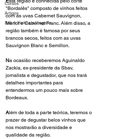
E
sta região é conhecida pelo corte 
Cursos
"Bordalês" composto de vinhos feitos 
Artigos
com as uvas Cabernet Sauvignon, 
Merlot e Cabernet Franc. Além disso, a 
Sobre Vinhos e Viagens
região também é famosa por seus 
brancos secos, feitos com as uvas 
Sauvignon Blanc e Semillon.

N
a ocasião receberemos Aguinaldo 
Zackia, ex-presidente da Sbav, 
jornalista e degustador, que nos trará 
detalhes importantes para 
entendermos um pouco mais sobre 
Bordeaux.

A
lém de toda a parte teórica, teremos o 
prazer de degustar belos vinhos que 
nos mostrarão a diversidade e 
qualidade da região.
