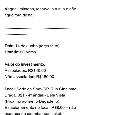
V
agas limitadas, reserve já a sua e não 
fique fora desta.

.......................................................................
......................

Data
Horário
: 20 horas

Valor do investimento
:

Associados: R$140,00

Não associados: R$180,00

Local
: Sede da Sbav/SP, Rua Cincinato 
Braga, 321 - 4º andar - Bela Vista 
(Próximo ao metrô Brigadeiro).

Estacionamento no local: R$8,00 – não 
esqueça de carimbar seu ticket.
