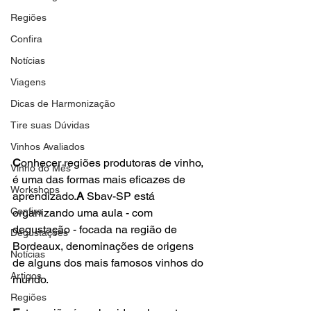
Regiões
Confira
Notícias
Viagens
Dicas de Harmonização
Tire suas Dúvidas
Vinhos Avaliados
C
onhecer regiões produtoras de vinho, 
Vinho do Mês
é uma das formas mais eficazes de 
Workshops
aprendizado.
A 
Sbav-SP está 
Confira
organizando uma aula - com 
degustação - focada na região de 
Degustações
Bordeaux, denominações de origens 
Notícias
de alguns dos mais famosos vinhos do 
Artigos
mundo.

Regiões