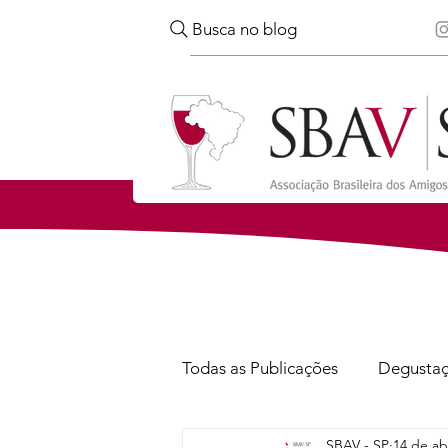
Busca no blog
Todas as Publicações
Degusta
SBAV - SP
14 de ab
Confira
Notícias
Via