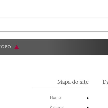
Degustação Quinta do
Gran
Mondego - 16/06
Espa
O nosso encontro de ontem,
A nos
16/06 , foi fantástico. O evento foi
junho
numa segunda-feira, para não
Casa San
perder a oportunidade de estar
nossa
com a Joana...
da Es
TOPO
Mapa do site
D
•
Home
•
Artigos