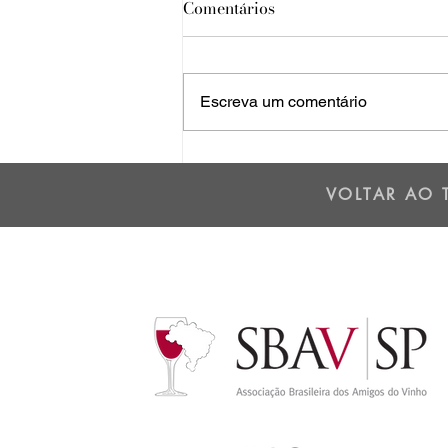
Comentários
Escreva um comentário
Os dois lados da Cordilheira
dos Andes - 01/07/25
VOLTAR AO 