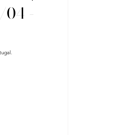
/04 -
Regiões
Cursos
ugal. 