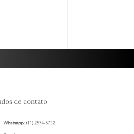
des Terroirs da
nha - 10/06/25
sa degustação do dia 10 de
, foi em parceria com a
ta Luzia. O tema da
 noite foi “Grandes Terroirs
panha”....
ados de contato
Whatsapp
: (11) 2574-5732