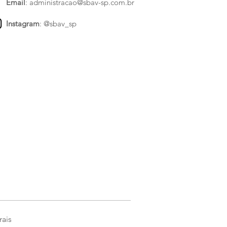
Email
:
administracao@sbav-sp.com.br
Instagram
:
@sbav_sp
rais