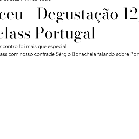
ceu - Degustação 12
class Portugal
Confira
Degustações
Notícias
Artigos
contro foi mais que especial. 
iagens
ss com nosso confrade Sérgio Bonachela falando sobre Port