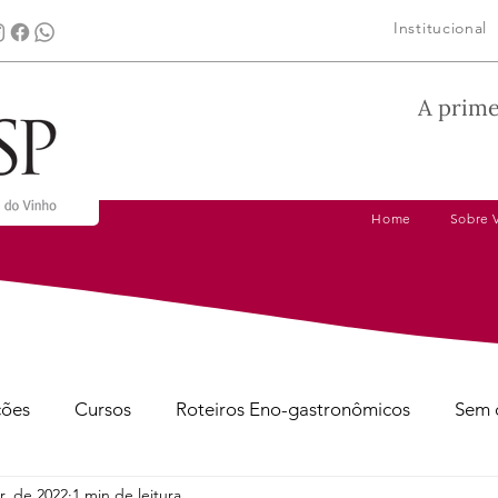
Institucional
A prime
Home
Sobre 
ções
Cursos
Roteiros Eno-gastronômicos
Sem 
r. de 2022
1 min de leitura
gens
Dicas de Harmonização
Tire suas Dúvidas