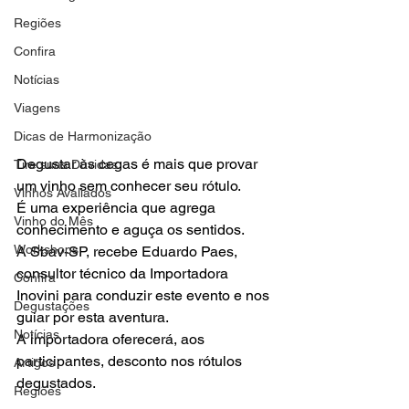
Regiões
Confira
Notícias
Viagens
Dicas de Harmonização
Degustar às cegas é mais que provar 
Tire suas Dúvidas
um vinho sem conhecer seu rótulo. 
Vinhos Avaliados
É uma experiência que agrega 
Vinho do Mês
conhecimento e aguça os sentidos.

Workshops
A Sbav-SP, recebe Eduardo Paes, 
consultor técnico da Importadora 
Confira
Inovini para conduzir este evento e nos 
Degustações
guiar por esta aventura.
Notícias
A importadora oferecerá, aos 
participantes, desconto nos rótulos 
Artigos
degustados.

Regiões