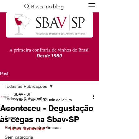
Busca no blog
A primeira confraria de vinhos do Brasil
Desde 1980
Post
Todas as Publicações
SBAV - SP
Todas as Publicações
29 de out. de 2019
1 min de leitura
Aconteceu - Degustação
Degustações
às cegas na Sbav-SP
Cursos
Roteiros Eno-gastronômicos
* 19 de novembro *
Sem categoria