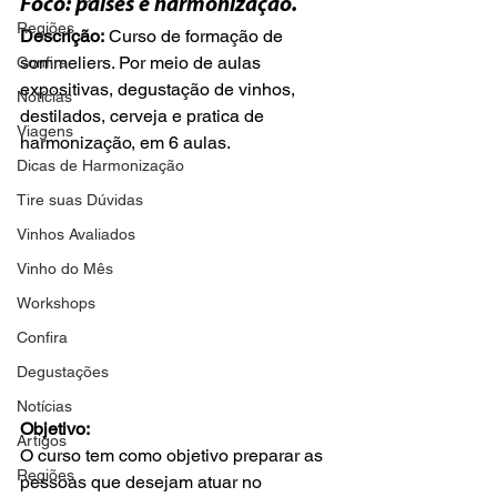
Foco: países e harmonização.
Regiões
Descrição:
 Curso de formação de 
sommeliers. Por meio de aulas 
Confira
expositivas, degustação de vinhos, 
Notícias
destilados, cerveja e pratica de 
Viagens
harmonização, em 6 aulas.

Dicas de Harmonização
Tire suas Dúvidas
Vinhos Avaliados
Vinho do Mês
Workshops
Confira
Degustações
Notícias
Objetivo:
Artigos
O curso tem como objetivo preparar as 
Regiões
pessoas que desejam atuar no 