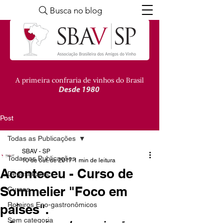
Busca no blog
A primeira confraria de vinhos do Brasil
Desde 1980
Post
Todas as Publicações
SBAV - SP
Todas as Publicações
10 de out. de 2017
1 min de leitura
Aconteceu - Curso de
Degustações
Sommelier "Foco em
Cursos
Roteiros Eno-gastronômicos
países".
Sem categoria